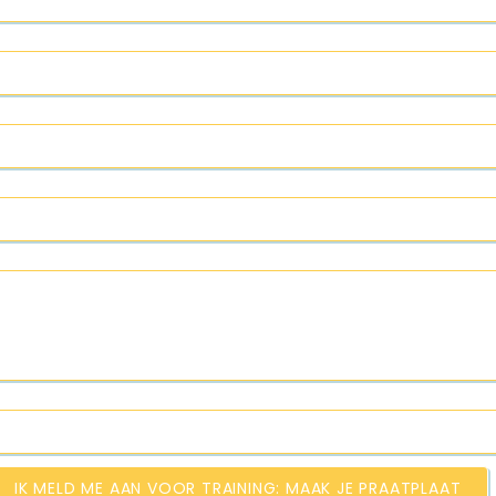
IK MELD ME AAN VOOR TRAINING: MAAK JE PRAATPLAAT​